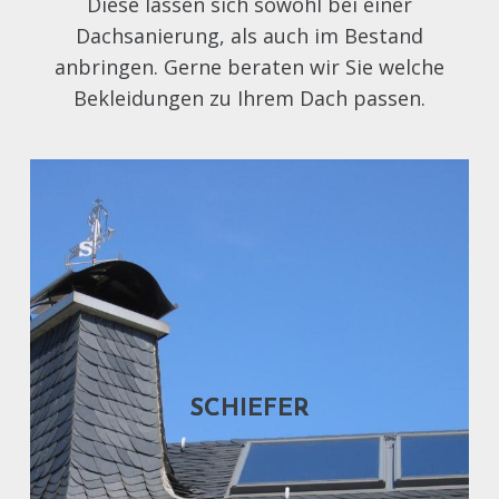
Diese lassen sich sowohl bei einer
Dachsanierung, als auch im Bestand
anbringen. Gerne beraten wir Sie welche
Bekleidungen zu Ihrem Dach passen.
Schiefer
Am Kamin lässt sich der
Naturstein sowohl bei gleicher
Deckung in die Flächendeckung
SCHIEFER
einbinden, als auch bei anderen
Deckwerkstoffen als
eigenständiges Stilelement
verarbeiten. Es sind